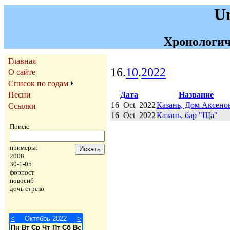
U
Хронологич
Главная
16.
10
.
2022
О сайте
Список по годам
Дата
Название
Песни
16
Oct
2022
Казань, Дом Аксено
Ссылки
16
Oct
2022
Казань, бар "Ща"
Поиск:
примеры:
2008
30-1-05
форпост
новосиб
дочь стреко
<
Октябрь 2022
>
Пн
Вт
Ср
Чт
Пт
Сб
Вс