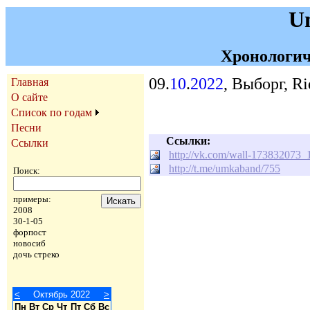
U
Хронологич
09.
10
.
2022
, Выборг, Ri
Главная
О сайте
Список по годам
Песни
Ссылки:
Ссылки
http://vk.com/wall-173832073_
http://t.me/umkaband/755
Поиск:
примеры:
2008
30-1-05
форпост
новосиб
дочь стреко
<
Октябрь 2022
>
Пн
Вт
Ср
Чт
Пт
Сб
Вс