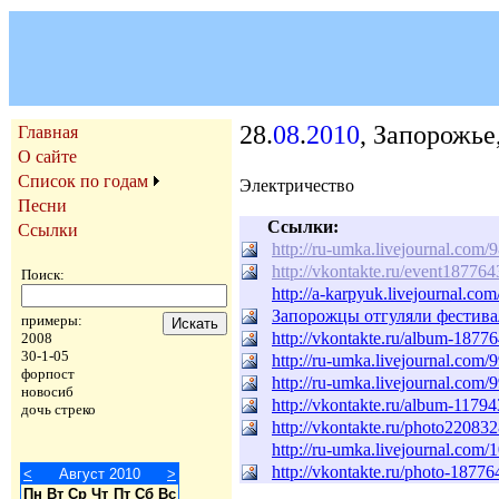
28.
08
.
2010
, Запорожье
Главная
О сайте
Список по годам
Электричество
Песни
Ссылки:
Ссылки
http://ru-umka.livejournal.com/
http://vkontakte.ru/event187764
Поиск:
http://a-karpyuk.livejournal.co
Запорожцы отгуляли фестива
примеры:
http://vkontakte.ru/album-187
2008
30-1-05
http://ru-umka.livejournal.com/
форпост
http://ru-umka.livejournal.com/
новосиб
http://vkontakte.ru/album-117
дочь стреко
http://vkontakte.ru/photo2208
http://ru-umka.livejournal.com
http://vkontakte.ru/photo-187
<
Август 2010
>
Пн
Вт
Ср
Чт
Пт
Сб
Вс