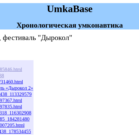
UmkaBase
Хронологическая умконавтика
, фестиваль "Дырокол"
985846.html
38
m/31460.html
ль «Дырокол 2»
76438_113329579
997367.html
997835.html
94318_116302908
3285_184281480
/1007205.html
76438_178534455