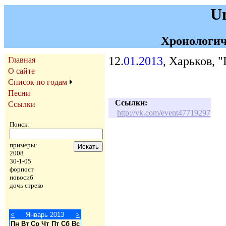
U
Хронологич
12.
01
.
2013
, Харьков, 
Главная
О сайте
Список по годам
Песни
Ссылки:
Ссылки
http://vk.com/event47719297
Поиск:
примеры:
2008
30-1-05
форпост
новосиб
дочь стреко
<
Январь 2013
>
Пн
Вт
Ср
Чт
Пт
Сб
Вс