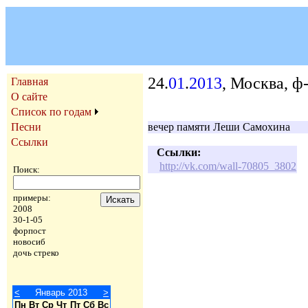
24.
01
.
2013
, Москва, ф
Главная
О сайте
Список по годам
Песни
вечер памяти Леши Самохина
Ссылки
Ссылки:
http://vk.com/wall-70805_3802
Поиск:
примеры:
2008
30-1-05
форпост
новосиб
дочь стреко
<
Январь 2013
>
Пн
Вт
Ср
Чт
Пт
Сб
Вс