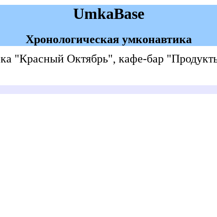
UmkaBase
Хронологическая умконавтика
-ка "Красный Октябрь", кафе-бар "Продукт