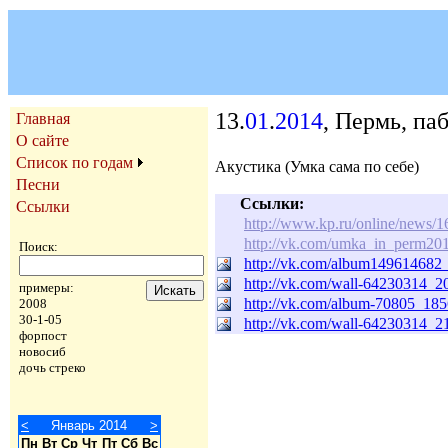
13.
01
.
2014
, Пермь, па
Главная
О сайте
Список по годам
Акустика (Умка сама по себе)
Песни
Ссылки:
Ссылки
http://www.kp.ru/online/news/
http://vk.com/umka_in_perm20
Поиск:
http://vk.com/album14961468
http://vk.com/wall-64230314_2
примеры:
http://vk.com/album-70805_18
2008
30-1-05
http://vk.com/wall-64230314_2
форпост
новосиб
дочь стреко
<
Январь 2014
>
Пн
Вт
Ср
Чт
Пт
Сб
Вс