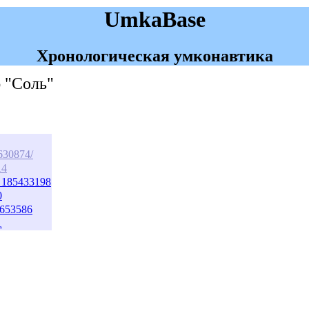
UmkaBase
Хронологическая умконавтика
б "Соль"
1630874/
14
2_185433198
0
5653586
1