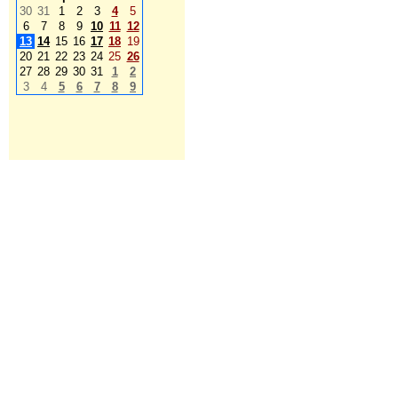
30
31
1
2
3
4
5
6
7
8
9
10
11
12
13
14
15
16
17
18
19
20
21
22
23
24
25
26
27
28
29
30
31
1
2
3
4
5
6
7
8
9