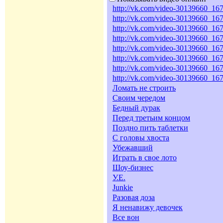
http://vk.com/video-30139660_1
http://vk.com/video-30139660_1
http://vk.com/video-30139660_1
http://vk.com/video-30139660_1
http://vk.com/video-30139660_1
http://vk.com/video-30139660_1
http://vk.com/video-30139660_1
http://vk.com/video-30139660_1
Ломать не строить
Своим чередом
Бедный дурак
Перед третьим концом
Поздно пить таблетки
С головы хвоста
Убежавший
Играть в свое лото
Шоу-бизнес
У.Е.
Junkie
Разовая доза
Я ненавижу девочек
Все вон