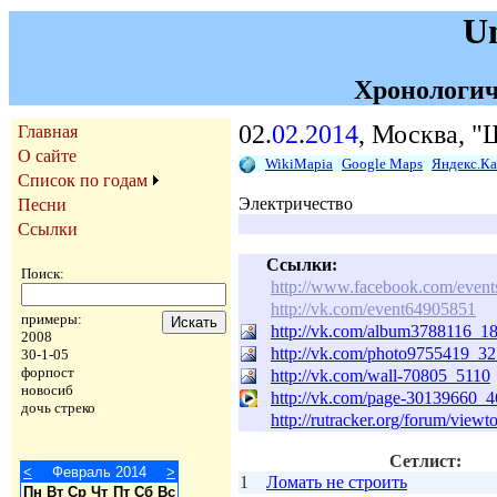
U
Хронологич
02.
02
.
2014
, Москва, 
Главная
О сайте
WikiMapia
Google Maps
Яндекс.К
Список по годам
Электричество
Песни
Ссылки
Ссылки:
Поиск:
http://www.facebook.com/even
http://vk.com/event64905851
примеры:
http://vk.com/album3788116_1
2008
http://vk.com/photo9755419_3
30-1-05
форпост
http://vk.com/wall-70805_5110
новосиб
http://vk.com/page-30139660_
дочь стреко
http://rutracker.org/forum/view
Сетлист:
<
Февраль 2014
>
1
Ломать не строить
Пн
Вт
Ср
Чт
Пт
Сб
Вс