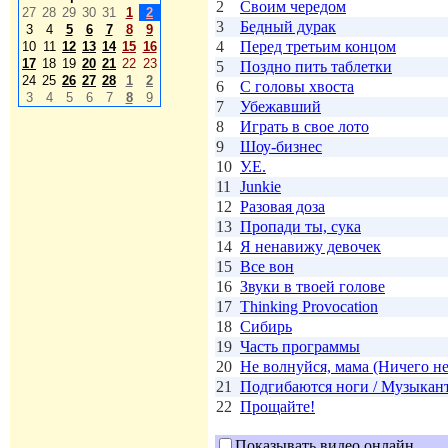
2
Своим чередом
27
28
29
30
31
1
2
3
Бедный дурак
3
4
5
6
7
8
9
4
Перед третьим концом
10
11
12
13
14
15
16
17
18
19
20
21
22
23
5
Поздно пить таблетки
24
25
26
27
28
1
2
6
С головы хвоста
3
4
5
6
7
8
9
7
Убежавший
8
Играть в свое лото
9
Шоу-бизнес
10
У.Е.
11
Junkie
12
Разовая доза
13
Пропади ты, сука
14
Я ненавижу девочек
15
Все вон
16
Звуки в твоей голове
17
Thinking Provocation
18
Сибирь
19
Часть программы
20
Не волнуйся, мама (Ничего не
21
Подгибаются ноги / Музыкан
22
Прощайте!
Показывать видео онлайн