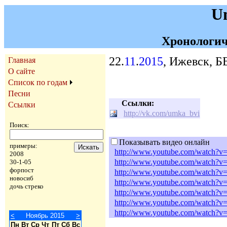
U
Хронологич
22.
11
.
2015
, Ижевск, 
Главная
О сайте
Список по годам
Песни
Ссылки:
Ссылки
http://vk.com/umka_bvi
Поиск:
Показывать видео онлайн
примеры:
http://www.youtube.com/watch?
2008
http://www.youtube.com/watc
30-1-05
форпост
http://www.youtube.com/watch
новосиб
http://www.youtube.com/watch
дочь стреко
http://www.youtube.com/watch?
http://www.youtube.com/watch?v
http://www.youtube.com/watch
<
Ноябрь 2015
>
Пн
Вт
Ср
Чт
Пт
Сб
Вс