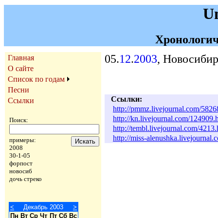
U
Хронологич
05.
12
.
2003
, Новосибир
Главная
О сайте
Список по годам
Песни
Ссылки:
Ссылки
http://pmmz.livejournal.com/5826
http://kn.livejournal.com/124909.
Поиск:
http://tembl.livejournal.com/4213.
http://miss-alenushka.livejournal
примеры:
2008
30-1-05
форпост
новосиб
дочь стреко
<
Декабрь 2003
>
Пн
Вт
Ср
Чт
Пт
Сб
Вс