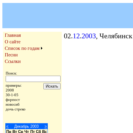
02.
12
.
2003
, Челябинск
Главная
О сайте
Список по годам
Песни
Ссылки
Поиск:
примеры:
2008
30-1-05
форпост
новосиб
дочь стреко
<
Декабрь 2003
>
Пн
Вт
Ср
Чт
Пт
Сб
Вс