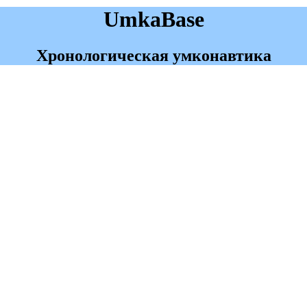
UmkaBase
Хронологическая умконавтика