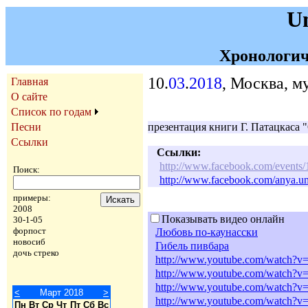
U
Хронологич
10.
03
.
2018
, Москва, м
Главная
О сайте
Список по годам
Песни
презентация книги Г. Патацкаса 
Ссылки
Ссылки:
http://www.facebook.com/events
Поиск:
http://www.facebook.com/anya.u
примеры:
2008
Показывать видео онлайн
30-1-05
форпост
Любовь по-каунасски
новосиб
Гибель пивбара
дочь стреко
http://www.youtube.com/watch?
http://www.youtube.com/watch
http://www.youtube.com/watch?
<
Март 2018
>
http://www.youtube.com/watch?
Пн
Вт
Ср
Чт
Пт
Сб
Вс