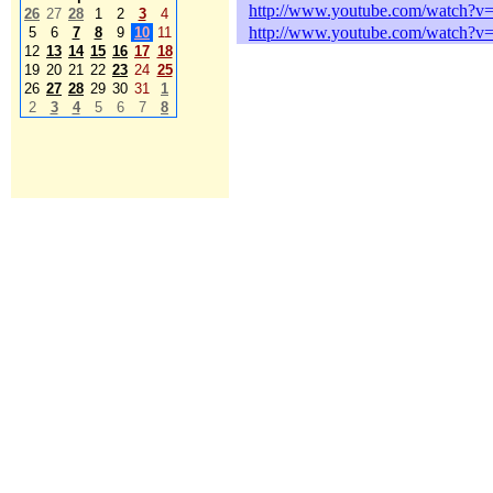
http://www.youtube.com/watch?
26
27
28
1
2
3
4
http://www.youtube.com/watch
5
6
7
8
9
10
11
12
13
14
15
16
17
18
19
20
21
22
23
24
25
26
27
28
29
30
31
1
2
3
4
5
6
7
8