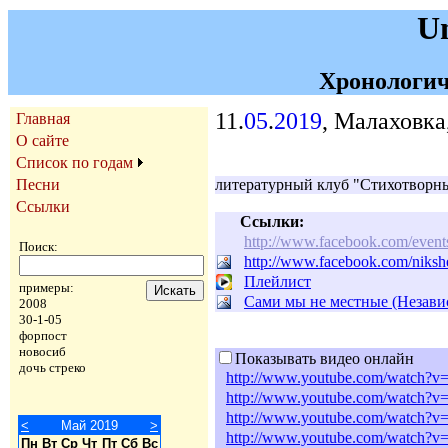
U
Хронологич
11.
05
.
2019
, Малаховка
Главная
О сайте
Список по годам
Песни
литературный клуб "Стихотворн
Ссылки
Ссылки:
http://www.facebook.com/even
Поиск:
http://www.facebook.com/niks
Плейлист
примеры:
Сами мы не местные (Независ
2008
30-1-05
форпост
новосиб
Показывать видео онлайн
дочь стреко
http://www.youtube.com/watch?
http://www.youtube.com/watch
http://www.youtube.com/watch?v
<
Май 2019
>
http://www.youtube.com/watch?
Пн
Вт
Ср
Чт
Пт
Сб
Вс