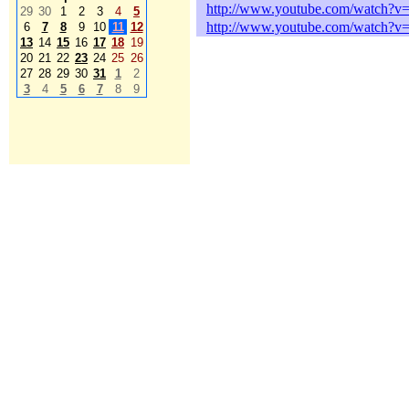
http://www.youtube.com/watch
29
30
1
2
3
4
5
http://www.youtube.com/watch
6
7
8
9
10
11
12
13
14
15
16
17
18
19
20
21
22
23
24
25
26
27
28
29
30
31
1
2
3
4
5
6
7
8
9