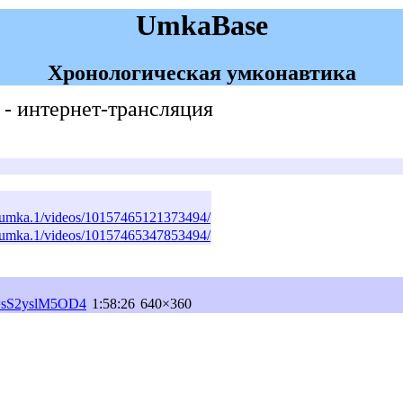
UmkaBase
Хронологическая умконавтика
 - интернет-трансляция
.umka.1/videos/10157465121373494/
.umka.1/videos/10157465347853494/
v=sS2yslM5OD4
1:58:26
640×360