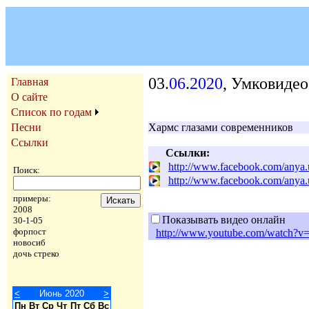
03.
06
.
2020
, Умковидео
Главная
О сайте
Список по годам
Песни
Хармс глазами современников
Ссылки
Ссылки:
http://www.facebook.com/anya
Поиск:
http://www.facebook.com/anya
примеры:
2008
Показывать видео онлайн
30-1-05
форпост
http://www.youtube.com/watch?
новосиб
дочь стреко
<
Июнь 2020
>
Пн
Вт
Ср
Чт
Пт
Сб
Вс