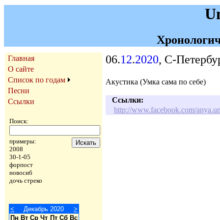
U
Хронологич
06.
12
.
2020
, С-Петербу
Главная
О сайте
Список по годам
Акустика (Умка сама по себе)
Песни
Ссылки:
Ссылки
http://www.facebook.com/anya.
Поиск:
примеры:
2008
30-1-05
форпост
новосиб
дочь стреко
<
Декабрь 2020
>
Пн
Вт
Ср
Чт
Пт
Сб
Вс