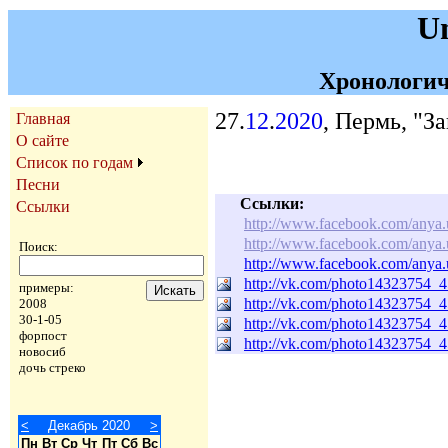
U
Хронологич
27.
12
.
2020
, Пермь, "З
Главная
О сайте
Список по годам
Песни
Ссылки:
Ссылки
http://www.facebook.com/anya
http://www.facebook.com/anya
Поиск:
http://www.facebook.com/anya
http://vk.com/photo14323754_
примеры:
http://vk.com/photo14323754_
2008
30-1-05
http://vk.com/photo14323754_
форпост
http://vk.com/photo14323754_
новосиб
дочь стреко
<
Декабрь 2020
>
Пн
Вт
Ср
Чт
Пт
Сб
Вс