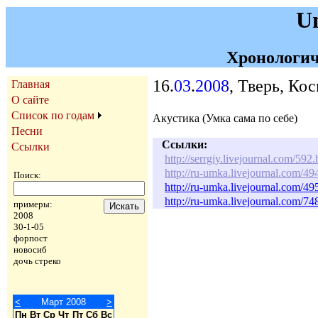
U
Хронологич
16.
03
.
2008
, Тверь, Ко
Главная
О сайте
Список по годам
Акустика (Умка сама по себе)
Песни
Ссылки:
Ссылки
http://serrgiy.livejournal.com/592.
http://ru-umka.livejournal.com/4
Поиск:
http://ru-umka.livejournal.com/4
http://ru-umka.livejournal.com/7
примеры:
2008
30-1-05
форпост
новосиб
дочь стреко
<
Март 2008
>
Пн
Вт
Ср
Чт
Пт
Сб
Вс