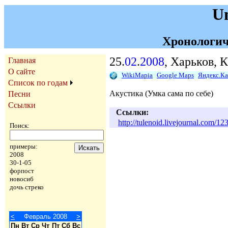
U
Хронологич
25.
02
.
2008
, Харьков, 
Главная
О сайте
WikiMapia
Google Maps
Яндекс.К
Список по годам
Акустика (Умка сама по себе)
Песни
Ссылки
Ссылки:
http://tulenoid.livejournal.com/12
Поиск:
примеры:
2008
30-1-05
форпост
новосиб
дочь стреко
<
Февраль 2008
>
Пн
Вт
Ср
Чт
Пт
Сб
Вс