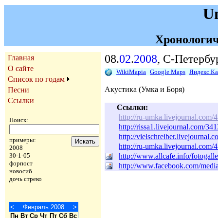
U
Хронологич
08.
02
.
2008
, С-Петербу
Главная
О сайте
WikiMapia
Google Maps
Яндекс.К
Список по годам
Акустика (Умка и Боря)
Песни
Ссылки
Ссылки:
http://ru-umka.livejournal.com/
Поиск:
http://rissa1.livejournal.com/34
http://vielschreiber.livejournal
примеры:
http://ru-umka.livejournal.com/
2008
http://www.allcafe.info/fotogall
30-1-05
форпост
http://www.facebook.com/medi
новосиб
дочь стреко
<
Февраль 2008
>
Пн
Вт
Ср
Чт
Пт
Сб
Вс