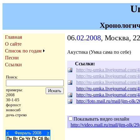
U
Хронологич
06.
02
.
2008
, Москва, 2
Главная
О сайте
Список по годам
Акустика (Умка сама по себе)
Песни
Ссылки:
Ссылки
http://ru-umka.livejournal.com/
http://ru-umka.livejournal.com/
Поиск:
http://ru-umka.livejournal.com/
http://ru-umka.livejournal.com/
примеры:
http://ru-umka.livejournal.com/
2008
30-1-05
http://foto.mail.ru/mail/jim-olk/2
форпост
новосиб
дочь стреко
Показывать видео онлайн
http://video.mail.ru/mail/jim-olk/29
<
Февраль 2008
>
Пн
Вт
Ср
Чт
Пт
Сб
Вс