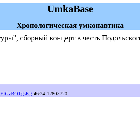
UmkaBase
Хронологическая умконавтика
туры", сборный концерт в честь Подольског
?v=EfGzBOTgsKg
46:24
1280×720