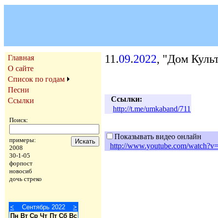
11.
09
.
2022
, "Дом Куль
Главная
О сайте
Список по годам
Песни
Ссылки:
Ссылки
http://t.me/umkaband/711
Поиск:
Показывать видео онлайн
примеры:
http://www.youtube.com/watch
2008
30-1-05
форпост
новосиб
дочь стреко
<
Сентябрь 2022
>
Пн
Вт
Ср
Чт
Пт
Сб
Вс