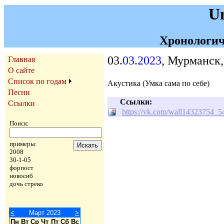
U
Хронологич
03.
03
.
2023
, Мурманск
Главная
О сайте
Список по годам
Акустика (Умка сама по себе)
Песни
Ссылки:
Ссылки
https://vk.com/wall14323754_5
Поиск:
примеры:
2008
30-1-05
форпост
новосиб
дочь стреко
<
Март 2023
>
Пн
Вт
Ср
Чт
Пт
Сб
Вс