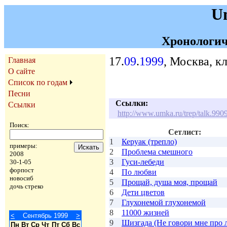
U
Хронологич
17.
09
.
1999
, Москва, к
Главная
О сайте
Список по годам
Песни
Ссылки:
Ссылки
http://www.umka.ru/trep/talk.99
Поиск:
Сетлист:
1
Керуак (трепло)
примеры:
2
Проблема смешного
2008
3
Гуси-лебеди
30-1-05
форпост
4
По любви
новосиб
5
Прощай, душа моя, прощай
дочь стреко
6
Дети цветов
7
Глухонемой глухонемой
8
11000 жизней
<
Сентябрь 1999
>
9
Шизгада (Не говори мне про л
Пн
Вт
Ср
Чт
Пт
Сб
Вс