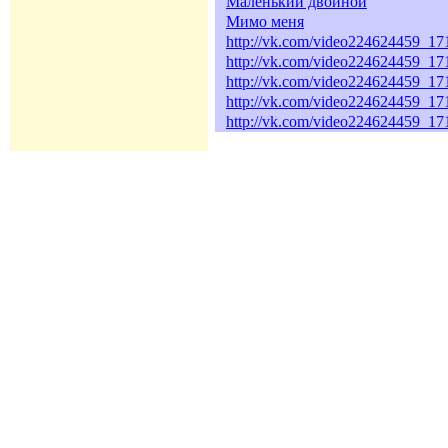
Маленький двойной
Мимо меня
http://vk.com/video224624459_1
http://vk.com/video224624459_
http://vk.com/video224624459_1
http://vk.com/video224624459_1
http://vk.com/video224624459_