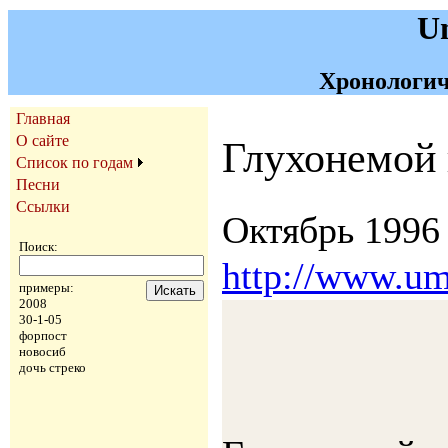
U
Хронологич
Главная
О сайте
Глухонемой
Список по годам
Песни
Ссылки
Октябрь 1996
Поиск:
http://www.u
примеры:
2008
30-1-05
форпост
новосиб
дочь стреко