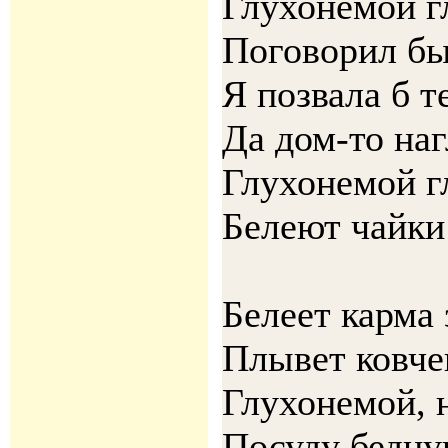
Глухонемой г
Поговорил бы
Я позвала б т
Да дом-то на
Глухонемой г
Белеют чайки
Белеет карма 
Плывет ковчег
Глухонемой, н
Посуду бедну