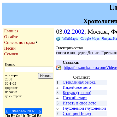
U
Хронологич
03.
02
.
2002
, Москва, Ф
Главная
О сайте
WikiMapia
Google Maps
Яндекс.К
Список по годам
Электричество
Песни
гости в концерте Дениса Третьяк
Ссылки
Ссылки:
Поиск:
http://files.umka-bro.com/Vid
примеры:
Сетлист:
2008
1
Стеклянная рыбка
30-1-05
2
Индейское лето
форпост
новосиб
3
Керуак (трепло)
дочь стреко
4
Низкий старт
5
Играть в свое лото
6
Глухонемой глухонемой
<
Февраль 2002
>
7
Станция Пиздец
Пн
Вт
Ср
Чт
Пт
Сб
Вс