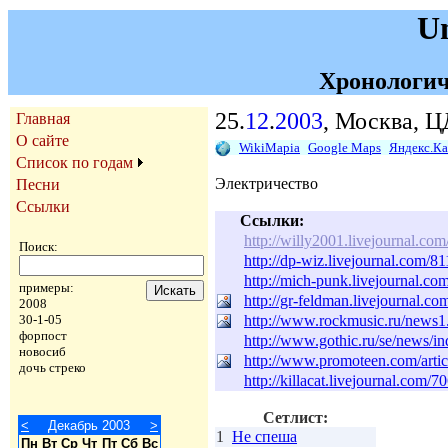
U
Хронологич
25.
12
.
2003
, Москва, Ц
Главная
О сайте
WikiMapia
Google Maps
Яндекс.К
Список по годам
Электричество
Песни
Ссылки
Ссылки:
http://willy2001.livejournal.co
Поиск:
http://dp-wiz.livejournal.com/
http://mich-punk.livejournal.
примеры:
http://gr-feldman.livejournal.c
2008
http://www.rockmusic.ru/news
30-1-05
форпост
http://www.gothic.ru/se/news/
новосиб
http://www.promoteen.com/artic
дочь стреко
http://killacat.livejournal.com/7
Сетлист:
<
Декабрь 2003
>
1
Не спеша
Пн
Вт
Ср
Чт
Пт
Сб
Вс