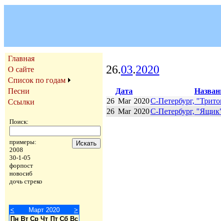
Главная
26.
03
.
2020
О сайте
Список по годам
Дата
Назван
Песни
26
Mar
2020
С-Петербург, "Трито
Ссылки
26
Mar
2020
С-Петербург, "Ящик
Поиск:
примеры:
2008
30-1-05
форпост
новосиб
дочь стреко
<
Март 2020
>
Пн
Вт
Ср
Чт
Пт
Сб
Вс