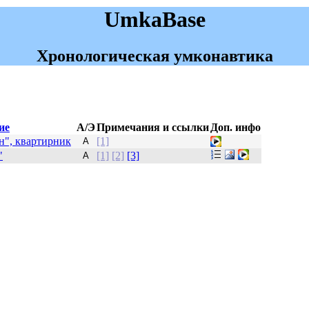
UmkaBase
Хронологическая умконавтика
ие
А/Э
Примечания и ссылки
Доп. инфо
н", квартирник
[1]
А
"
[1]
[2]
[3]
А