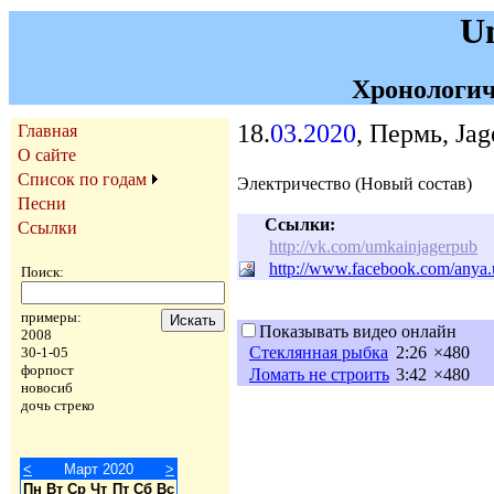
U
Хронологич
18.
03
.
2020
, Пермь, Jag
Главная
О сайте
Список по годам
Электричество (Новый состав)
Песни
Ссылки:
Ссылки
http://vk.com/umkainjagerpub
http://www.facebook.com/anya
Поиск:
примеры:
Показывать видео онлайн
2008
Стеклянная рыбка
2:26
×480
30-1-05
форпост
Ломать не строить
3:42
×480
новосиб
дочь стреко
<
Март 2020
>
Пн
Вт
Ср
Чт
Пт
Сб
Вс