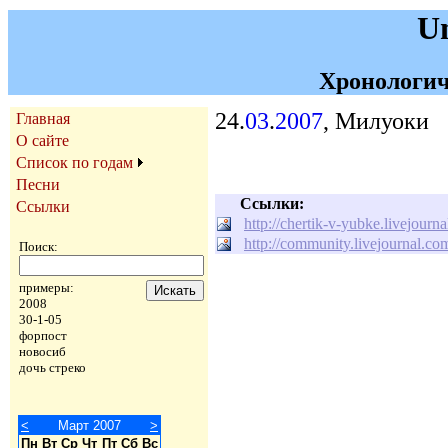
U
Хронологич
24.
03
.
2007
, Милуоки
Главная
О сайте
Список по годам
Песни
Ссылки:
Ссылки
http://chertik-v-yubke.livejour
http://community.livejournal.c
Поиск:
примеры:
2008
30-1-05
форпост
новосиб
дочь стреко
<
Март 2007
>
Пн
Вт
Ср
Чт
Пт
Сб
Вс