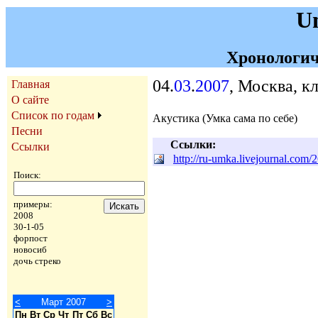
U
Хронологич
04.
03
.
2007
, Москва, к
Главная
О сайте
Список по годам
Акустика (Умка сама по себе)
Песни
Ссылки:
Ссылки
http://ru-umka.livejournal.com/
Поиск:
примеры:
2008
30-1-05
форпост
новосиб
дочь стреко
<
Март 2007
>
Пн
Вт
Ср
Чт
Пт
Сб
Вс