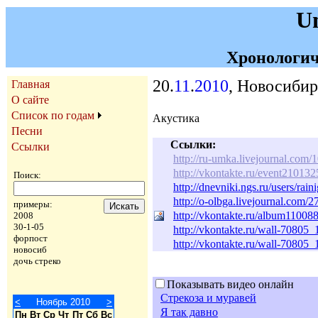
U
Хронологич
20.
11
.
2010
, Новосибир
Главная
О сайте
Список по годам
Акустика
Песни
Ссылки:
Ссылки
http://ru-umka.livejournal.com
http://vkontakte.ru/event210132
Поиск:
http://dnevniki.ngs.ru/users/rai
http://o-olbga.livejournal.com/
примеры:
http://vkontakte.ru/album1100
2008
30-1-05
http://vkontakte.ru/wall-70805
форпост
http://vkontakte.ru/wall-70805
новосиб
дочь стреко
Показывать видео онлайн
Стрекоза и муравей
<
Ноябрь 2010
>
Я так давно
Пн
Вт
Ср
Чт
Пт
Сб
Вс