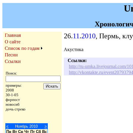
U
Хронологич
26.
11
.
2010
, Пермь, кл
Главная
О сайте
Список по годам
Акустика
Песни
Ссылки:
Ссылки
http://ru-umka.livejournal.com/1
http://vkontakte.ru/event2079379
Поиск:
примеры:
2008
30-1-05
форпост
новосиб
дочь стреко
<
Ноябрь 2010
>
Пн
Вт
Ср
Чт
Пт
Сб
Вс