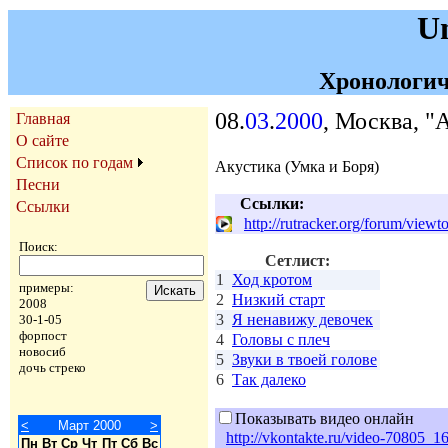
U
Хронологич
08.
03
.
2000
, Москва, "
Главная
О сайте
Список по годам
Акустика (Умка и Боря)
Песни
Ссылки:
Ссылки
http://rutracker.org/forum/view
Поиск:
Сетлист:
1
Ход кротом
примеры:
2
Низкий старт
2008
3
Я ненавижу девочек
30-1-05
форпост
4
Головы с плеч
новосиб
5
Звуки в твоей голове
дочь стреко
6
Так далеко
Показывать видео онлайн
<
Март 2000
>
http://vkontakte.ru/video-70805
Пн
Вт
Ср
Чт
Пт
Сб
Вс