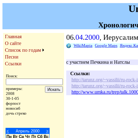
U
Хронологич
06.
04
.
2000
, Иерусалим
Главная
О сайте
WikiMapia
Google Maps
Яндекс.К
Список по годам
Песни
с участием Печкина и Натслы
Ссылки
Ссылки:
Поиск:
http://tarunz.org/~vassilii/ru-rock-
http://tarunz.org/~vassilii/ru-rock-
примеры:
http://www.umka.ru/trep/talk.10
2008
30-1-05
форпост
новосиб
дочь стреко
<
Апрель 2000
>
Пн
Вт
Ср
Чт
Пт
Сб
Вс