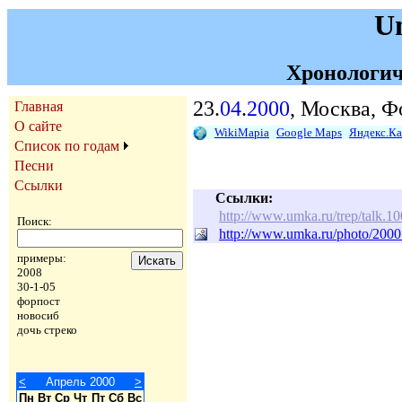
U
Хронологич
23.
04
.
2000
, Москва, Ф
Главная
О сайте
WikiMapia
Google Maps
Яндекс.К
Список по годам
Песни
Ссылки
Ссылки:
http://www.umka.ru/trep/talk.
Поиск:
http://www.umka.ru/photo/2000
примеры:
2008
30-1-05
форпост
новосиб
дочь стреко
<
Апрель 2000
>
Пн
Вт
Ср
Чт
Пт
Сб
Вс