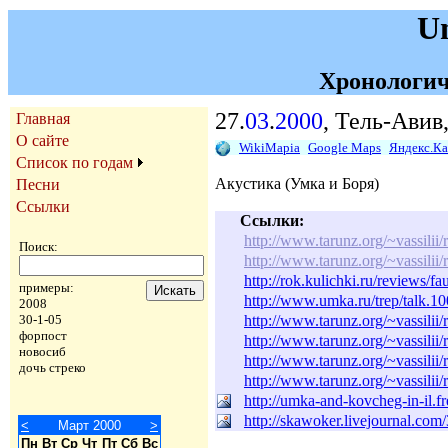
U
Хронологич
27.
03
.
2000
, Тель-Авив
Главная
О сайте
WikiMapia
Google Maps
Яндекс.К
Список по годам
Акустика (Умка и Боря)
Песни
Ссылки
Ссылки:
http://www.tarunz.org/~vassilii/
Поиск:
http://www.tarunz.org/~vassilii/
http://rok.kulichki.ru/reviews/fa
примеры:
http://www.umka.ru/trep/talk.
2008
http://www.tarunz.org/~vassilii/
30-1-05
форпост
http://www.tarunz.org/~vassilii/
новосиб
http://www.tarunz.org/~vassilii/
дочь стреко
http://www.tarunz.org/~vassilii/
http://umka-and-kovcheg-in-il.f
http://skawoker.livejournal.com
<
Март 2000
>
Пн
Вт
Ср
Чт
Пт
Сб
Вс