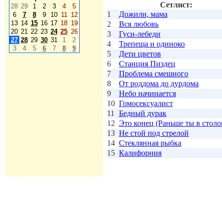
Сетлист:
28
29
1
2
3
4
5
1
Дожили, мама
6
7
8
9
10
11
12
13
14
15
16
17
18
19
2
Вся любовь
20
21
22
23
24
25
26
3
Гуси-лебеди
27
28
29
30
31
1
2
4
Трепеща и одиноко
3
4
5
6
7
8
9
5
Дети цветов
6
Станция Пиздец
7
Проблема смешного
8
От роддома до дурдома
9
Небо начинается
10
Гомосексуалист
11
Бедный дурак
12
Это конец (Раньше ты в стол
13
Не стой под стрелой
14
Стеклянная рыбка
15
Калифорния